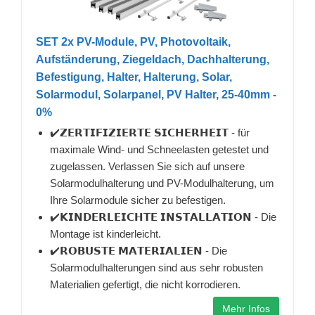
SET 2x PV-Module, PV, Photovoltaik,
Aufständerung, Ziegeldach, Dachhalterung,
Befestigung, Halter, Halterung, Solar,
Solarmodul, Solarpanel, PV Halter, 25-40mm -
0%
✔️𝗭𝗘𝗥𝗧𝗜𝗙𝗜𝗭𝗜𝗘𝗥𝗧𝗘 𝗦𝗜𝗖𝗛𝗘𝗥𝗛𝗘𝗜𝗧 - für
maximale Wind- und Schneelasten getestet und
zugelassen. Verlassen Sie sich auf unsere
Solarmodulhalterung und PV-Modulhalterung, um
Ihre Solarmodule sicher zu befestigen.
✔️𝗞𝗜𝗡𝗗𝗘𝗥𝗟𝗘𝗜𝗖𝗛𝗧𝗘 𝗜𝗡𝗦𝗧𝗔𝗟𝗟𝗔𝗧𝗜𝗢𝗡 - Die
Montage ist kinderleicht.
✔️𝗥𝗢𝗕𝗨𝗦𝗧𝗘 𝗠𝗔𝗧𝗘𝗥𝗜𝗔𝗟𝗜𝗘𝗡 - Die
Solarmodulhalterungen sind aus sehr robusten
Materialien gefertigt, die nicht korrodieren.
Mehr Infos