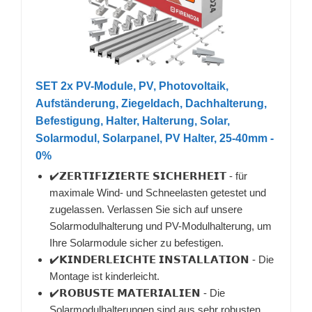
SET 2x PV-Module, PV, Photovoltaik,
Aufständerung, Ziegeldach, Dachhalterung,
Befestigung, Halter, Halterung, Solar,
Solarmodul, Solarpanel, PV Halter, 25-40mm -
0%
✔️𝗭𝗘𝗥𝗧𝗜𝗙𝗜𝗭𝗜𝗘𝗥𝗧𝗘 𝗦𝗜𝗖𝗛𝗘𝗥𝗛𝗘𝗜𝗧 - für
maximale Wind- und Schneelasten getestet und
zugelassen. Verlassen Sie sich auf unsere
Solarmodulhalterung und PV-Modulhalterung, um
Ihre Solarmodule sicher zu befestigen.
✔️𝗞𝗜𝗡𝗗𝗘𝗥𝗟𝗘𝗜𝗖𝗛𝗧𝗘 𝗜𝗡𝗦𝗧𝗔𝗟𝗟𝗔𝗧𝗜𝗢𝗡 - Die
Montage ist kinderleicht.
✔️𝗥𝗢𝗕𝗨𝗦𝗧𝗘 𝗠𝗔𝗧𝗘𝗥𝗜𝗔𝗟𝗜𝗘𝗡 - Die
Solarmodulhalterungen sind aus sehr robusten