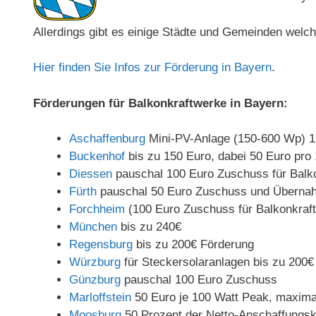
Allerdings gibt es einige Städte und Gemeinden welc
Hier finden Sie Infos zur Förderung in Bayern
.
Förderungen für Balkonkraftwerke in Bayern:
Aschaffenburg
Mini-PV-Anlage (150-600 Wp) 
Buckenhof
bis zu 150 Euro, dabei 50 Euro pro
Diessen
pauschal 100 Euro Zuschuss für Balk
Fürth
pauschal 50 Euro Zuschuss und Übernah
Forchheim
(100 Euro Zuschuss für Balkonkraf
München
bis zu 240€
Regensburg
bis zu 200€ Förderung
Würzburg
für Steckersolaranlagen bis zu 200€
Günzburg
pauschal 100 Euro Zuschuss
Marloffstein
50 Euro je 100 Watt Peak, maxima
Moosburg
50 Prozent der Netto-Anschaffungs