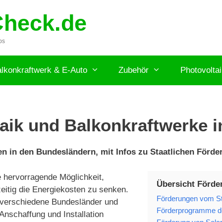
Check.de
ps
lkonkraftwerk & E-Auto
Zubehör
Photovolta
aik und Balkonkraftwerke 
n in den Bundesländern, mit Infos zu Staatlichen För
e hervorragende Möglichkeit,
Übersicht Förde
eitig die Energiekosten zu senken.
Förderungen vom Sta
 verschiedene Bundesländer und
Förderprogramme de
nschaffung und Installation