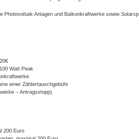
he Photovoltaik Anlagen und Balkonkraftwerke sowie Solarspe
120€
 100 Watt Peak
onkraftwerke
me einer Zählertauschgebühr
twerke – Antragsstopp)
l 200 Euro
kosten, maximal 200 Euro