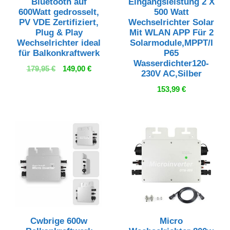
Bluetooth auf
Eingangsleistung 2 X
600Watt gedrosselt,
500 Watt
PV VDE Zertifiziert,
Wechselrichter Solar
Plug & Play
Mit WLAN APP Für 2
Wechselrichter ideal
Solarmodule,MPPT/I
für Balkonkraftwerk
P65
Wasserdichter120-
Ursprünglicher
Aktueller
179,95
€
149,00
€
230V AC,Silber
Preis
Preis
153,99
€
war:
ist:
179,95 €
149,00 €.
Cwbrige 600w
Micro