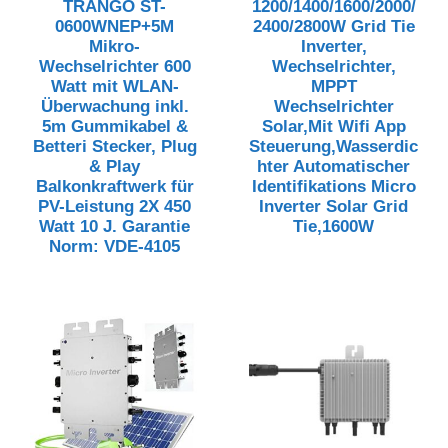
TRANGO ST-
1200/1400/1600/2000/
0600WNEP+5M
2400/2800W Grid Tie
Mikro-
Inverter,
Wechselrichter 600
Wechselrichter,
Watt mit WLAN-
MPPT
Überwachung inkl.
Wechselrichter
5m Gummikabel &
Solar,Mit Wifi App
Betteri Stecker, Plug
Steuerung,Wasserdic
& Play
hter Automatischer
Balkonkraftwerk für
Identifikations Micro
PV-Leistung 2X 450
Inverter Solar Grid
Watt 10 J. Garantie
Tie,1600W
Norm: VDE-4105