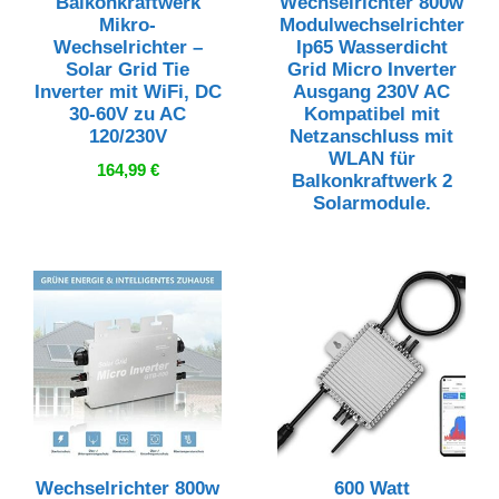
Balkonkraftwerk
Wechselrichter 800w
Mikro-
Modulwechselrichter
Wechselrichter –
Ip65 Wasserdicht
Solar Grid Tie
Grid Micro Inverter
Inverter mit WiFi, DC
Ausgang 230V AC
30-60V zu AC
Kompatibel mit
120/230V
Netzanschluss mit
WLAN für
164,99
€
Balkonkraftwerk 2
Solarmodule.
Wechselrichter 800w
600 Watt