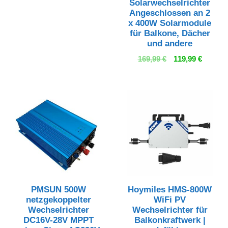
Solarwechselrichter
Angeschlossen an 2
x 400W Solarmodule
für Balkone, Dächer
und andere
Ursprünglicher
Aktuell
169,99
€
119,99
€
Preis
Preis
war:
ist:
169,99 €
119,99 €
PMSUN 500W
Hoymiles HMS-800W
netzgekoppelter
WiFi PV
Wechselrichter
Wechselrichter für
DC16V-28V MPPT
Balkonkraftwerk |