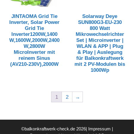
JINTAOMA Grid Tie
Solarway Deye
Inverter, Solar Power
SUN800G3-EU-230
Grid Tie
800 Watt
Inverter1200W,1400
Mikrowechselrichter
W,1600W,2000W,2400
Set | Microinverter |
W,2800W
WLAN & APP | Plug
MicroInverter mit
& Play | Auslegung
reinem Sinus
für Balkonkraftwerk
(AV210-230V),2000W
mit 2 PV-Modulen bis
1000Wp
1
2
→
©balkonkraftwerk-check.de 2026|
Impressum
|