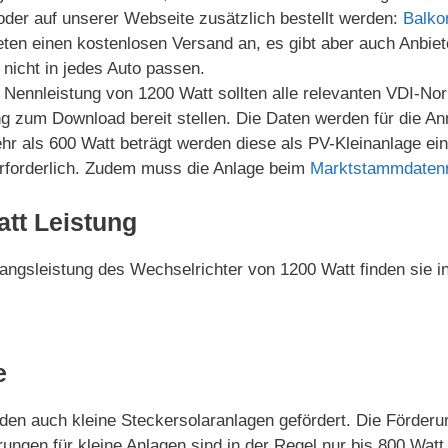
der auf unserer Webseite zusätzlich bestellt werden:
Balko
ieten einen kostenlosen Versand an, es gibt aber auch Anbie
nicht in jedes Auto passen.
Nennleistung von 1200 Watt sollten alle relevanten VDI-Norme
g zum Download bereit stellen. Die Daten werden für die An
r als 600 Watt beträgt werden diese als PV-Kleinanlage eing
 erforderlich. Zudem muss die Anlage beim
Marktstammdatenr
att Leistung
gangsleistung des Wechselrichter von 1200 Watt finden sie i
e
en auch kleine Steckersolaranlagen gefördert. Die Förderun
ungen für kleine Anlagen sind in der Regel nur bis 800 Wat