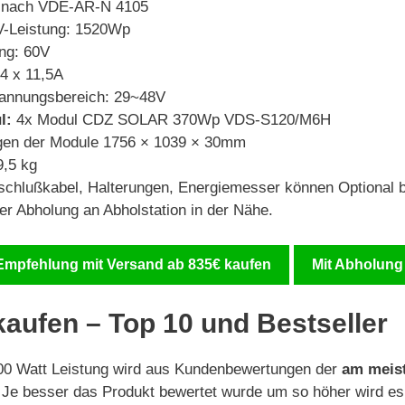
 nach VDE-AR-N 4105
-Leistung: 1520Wp
ng: 60V
4 x 11,5A
annungsbereich: 29~48V
l:
4x Modul CDZ SOLAR 370Wp VDS-S120/M6H
en der Module 1756 × 1039 × 30mm
9,5 kg
chlußkabel, Halterungen, Energiemesser können Optional b
r Abholung an Abholstation in der Nähe.
Empfehlung mit Versand ab 835€ kaufen
Mit Abholung
aufen – Top 10 und Bestseller
1200 Watt Leistung wird aus Kundenbewertungen der
am meis
Je besser das Produkt bewertet wurde um so höher wird es 