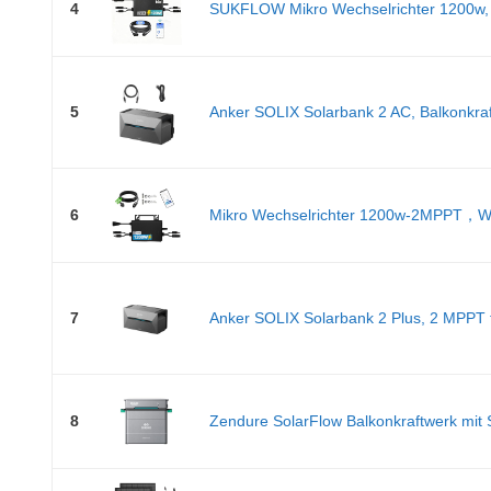
4
SUKFLOW Mikro Wechselrichter 1200w, S
5
Anker SOLIX Solarbank 2 AC, Balkonkraft
6
Mikro Wechselrichter 1200w-2MPPT，Wech
7
Anker SOLIX Solarbank 2 Plus, 2 MPPT fü
8
Zendure SolarFlow Balkonkraftwerk mit S