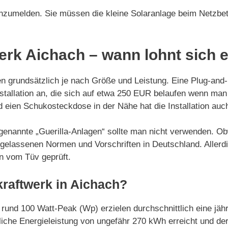
anzumelden. Sie müssen die kleine Solaranlage beim Netzbe
erk Aichach – wann lohnt sich 
ren grundsätzlich je nach Größe und Leistung. Eine Plug-an
stallation an, die sich auf etwa 250 EUR belaufen wenn man d
und eien Schukosteckdose in der Nähe hat die Installation a
sogenannte „Guerilla-Anlagen“ sollte man nicht verwenden. O
ugelassenen Normen und Vorschriften in Deutschland. Allerdin
en vom Tüv geprüft.
kraftwerk in Aichach?
 rund 100 Watt-Peak (Wp) erzielen durchschnittlich eine jä
iche Energieleistung von ungefähr 270 kWh erreicht und der