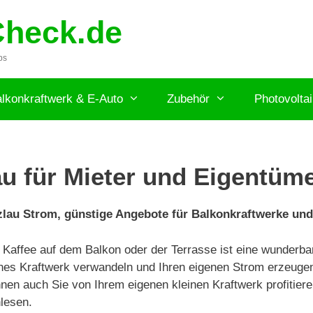
Check.de
ps
lkonkraftwerk & E-Auto
Zubehör
Photovolta
u für Mieter und Eigentüm
zlau Strom, günstige Angebote für Balkonkraftwerke und
affee auf dem Balkon oder der Terrasse ist eine wunderbare
ines Kraftwerk verwandeln und Ihren eigenen Strom erzeugen
nen auch Sie von Ihrem eigenen kleinen Kraftwerk profitiere
hlesen.