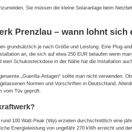
anzumelden. Sie müssen die kleine Solaranlage beim Netzbe
erk Prenzlau – wann lohnt sich
eren grundsätzlich je nach Größe und Leistung. Eine Plug-a
stallation an, die sich auf etwa 250 EUR belaufen wenn man d
und eien Schukosteckdose in der Nähe hat die Installation a
sogenannte „Guerilla-Anlagen“ sollte man nicht verwenden. O
ugelassenen Normen und Vorschriften in Deutschland. Allerdin
en vom Tüv geprüft.
kraftwerk?
 rund 100 Watt-Peak (Wp) erzielen durchschnittlich eine jä
iche Energieleistung von ungefähr 270 kWh erreicht und der