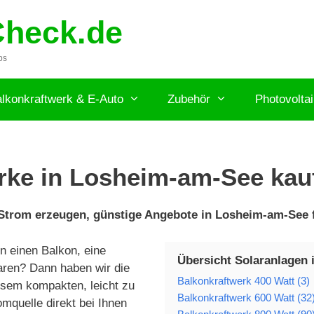
Check.de
ps
lkonkraftwerk & E-Auto
Zubehör
Photovolta
rke in Losheim-am-See kau
 Strom erzeugen, günstige Angebote in Losheim-am-See f
n einen Balkon, eine
Übersicht Solaranlagen
aren? Dann haben wir die
Balkonkraftwerk 400 Watt (3)
iesem kompakten, leicht zu
Balkonkraftwerk 600 Watt (32
omquelle direkt bei Ihnen