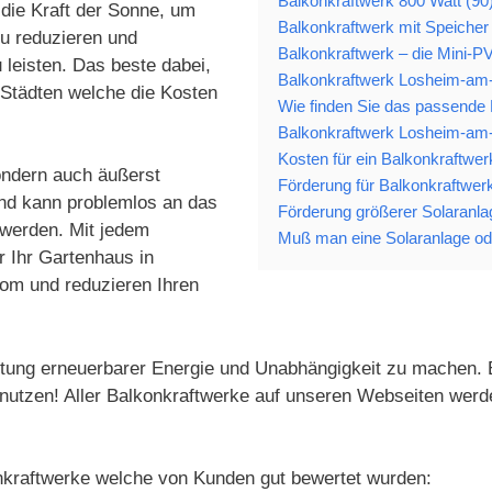
Balkonkraftwerk 800 Watt (90
die Kraft der Sonne, um
Balkonkraftwerk mit Speicher
u reduzieren und
Balkonkraftwerk – die Mini-P
 leisten. Das beste dabei,
Balkonkraftwerk Losheim-am-S
Städten welche die Kosten
Wie finden Sie das passende
Balkonkraftwerk Losheim-am-S
Kosten für ein Balkonkraftwe
sondern auch äußerst
Förderung für Balkonkraftwe
und kann problemlos an das
Förderung größerer Solaranl
werden. Mit jedem
Muß man eine Solaranlage od
r Ihr Gartenhaus in
rom und reduzieren Ihren
ichtung erneuerbarer Energie und Unabhängigkeit zu machen.
u nutzen! Aller Balkonkraftwerke auf unseren Webseiten wer
onkraftwerke welche von Kunden gut bewertet wurden: