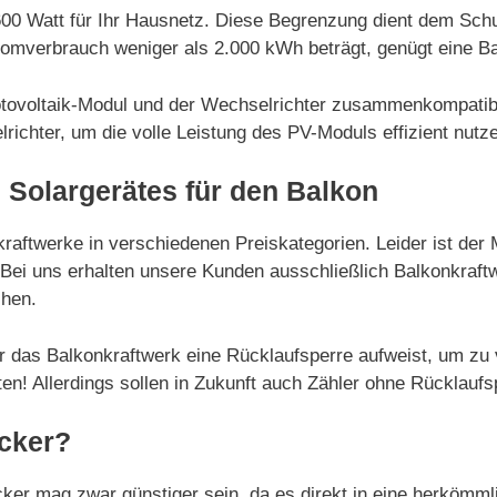
600 Watt für Ihr Hausnetz. Diese Begrenzung dient dem Sch
romverbrauch weniger als 2.000 kWh beträgt, genügt eine Ba
hotovoltaik-Modul und der Wechselrichter zusammenkompatibe
richter, um die volle Leistung des PV-Moduls effizient nutz
 Solargerätes für den Balkon
kraftwerke in verschiedenen Preiskategorien. Leider ist der
n. Bei uns erhalten unsere Kunden ausschließlich Balkonkra
chen.
r das Balkonkraftwerk eine Rücklaufsperre aufweist, um zu 
n! Allerdings sollen in Zukunft auch Zähler ohne Rücklaufsp
cker?
cker mag zwar günstiger sein, da es direkt in eine herköm