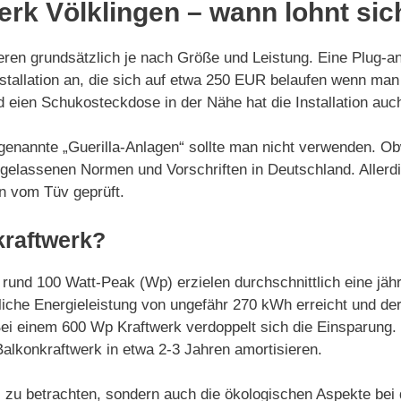
erk Völklingen – wann lohnt sic
iieren grundsätzlich je nach Größe und Leistung. Eine Plug
stallation an, die sich auf etwa 250 EUR belaufen wenn man d
und eien Schukosteckdose in der Nähe hat die Installation a
sogenannte „Guerilla-Anlagen“ sollte man nicht verwenden. O
ugelassenen Normen und Vorschriften in Deutschland. Allerdin
en vom Tüv geprüft.
kraftwerk?
 rund 100 Watt-Peak (Wp) erzielen durchschnittlich eine jä
iche Energieleistung von ungefähr 270 kWh erreicht und der
Bei einem 600 Wp Kraftwerk verdoppelt sich die Einsparung.
Balkonkraftwerk in etwa 2-3 Jahren amortisieren.
eil zu betrachten, sondern auch die ökologischen Aspekte bei