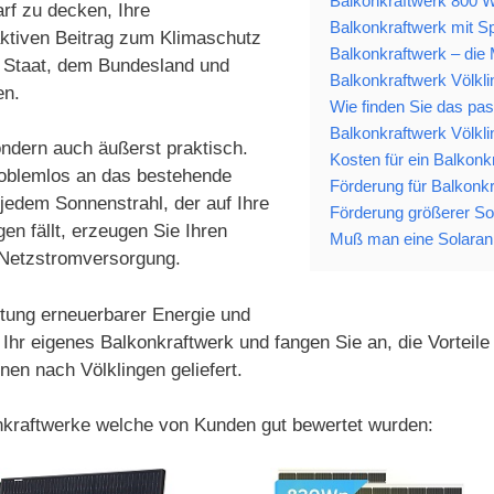
Balkonkraftwerk 800 W
rf zu decken, Ihre
Balkonkraftwerk mit Sp
aktiven Beitrag zum Klimaschutz
Balkonkraftwerk – die 
m Staat, dem Bundesland und
Balkonkraftwerk Völkli
en.
Wie finden Sie das pa
Balkonkraftwerk Völkli
ondern auch äußerst praktisch.
Kosten für ein Balkonk
roblemlos an das bestehende
Förderung für Balkonkr
jedem Sonnenstrahl, der auf Ihre
Förderung größerer Sol
en fällt, erzeugen Sie Ihren
Muß man eine Solaranl
 Netzstromversorgung.
chtung erneuerbarer Energie und
hr eigenes Balkonkraftwerk und fangen Sie an, die Vorteile
nen nach Völklingen geliefert.
onkraftwerke welche von Kunden gut bewertet wurden: