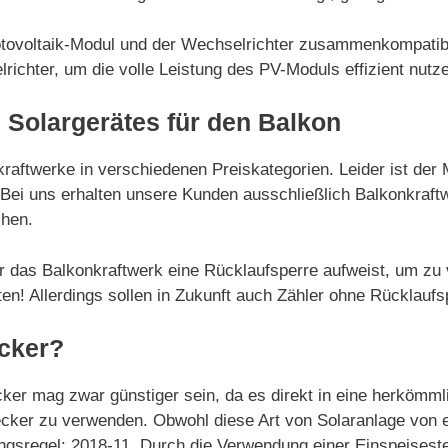
hotovoltaik-Modul und der Wechselrichter zusammenkompatibe
richter, um die volle Leistung des PV-Moduls effizient nutz
 Solargerätes für den Balkon
kraftwerke in verschiedenen Preiskategorien. Leider ist der
n. Bei uns erhalten unsere Kunden ausschließlich Balkonkra
chen.
r das Balkonkraftwerk eine Rücklaufsperre aufweist, um zu 
n! Allerdings sollen in Zukunft auch Zähler ohne Rücklaufsp
cker?
cker mag zwar günstiger sein, da es direkt in eine herköm
cker zu verwenden. Obwohl diese Art von Solaranlage von e
gsregel: 2018-11. Durch die Verwendung einer Einspeiseste