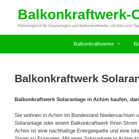
Zum
Balkonkraftwerk-
Inhalt
springen
Preisvergleich für Solaranlagen und Balkonkraftwerke, mit Infos und Tip
Balkonkraftwerke
Ba
Balkonkraftwerk Solaran
Balkonkraftwerk Solaranlage in Achim kaufen, dan
Sie wohnen in Achim im Bundesland Niedersachsen u
Solaranlage oder einem Balkonkraftwerk Ihren Strom 
Achim ist eine nachhaltige Energiequelle und eine lo
Strom zu Erzeugen. Mit einer Solaranlage in Achim k