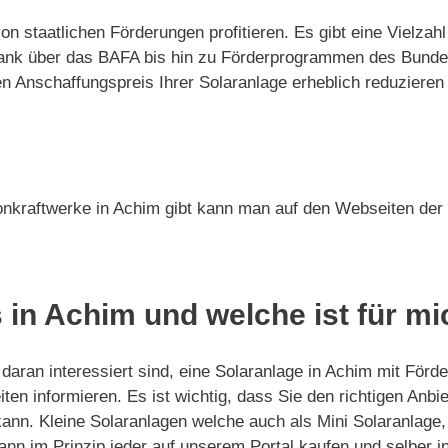
von staatlichen Förderungen profitieren. Es gibt eine Vielz
-Bank über das BAFA bis hin zu Förderprogrammen des Bund
Anschaffungspreis Ihrer Solaranlage erheblich reduzieren 
onkraftwerke in Achim gibt kann man auf den Webseiten der 
 in Achim und welche ist für m
aran interessiert sind, eine Solaranlage in Achim mit Förde
ten informieren. Es ist wichtig, dass Sie den richtigen Anb
kann. Kleine Solaranlagen welche auch als Mini Solaranlage
nn im Prinzip jeder auf unserem Portal kaufen und selber ins