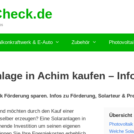
Check.de
ps
lkonkraftwerk & E-Auto
Zubehör
Photovolta
lage in Achim kaufen – Inf
k Förderung sparen. Infos zu Förderung, Solarteur & Pre
nd möchten durch den Kauf einer
Übersicht
selber erzeugen? Eine Solaranlagen in
Photovoltaik
hnende Investition um seinen eigenen
Welche Solar
önnen Sie Ihre Energiekosten erheblich