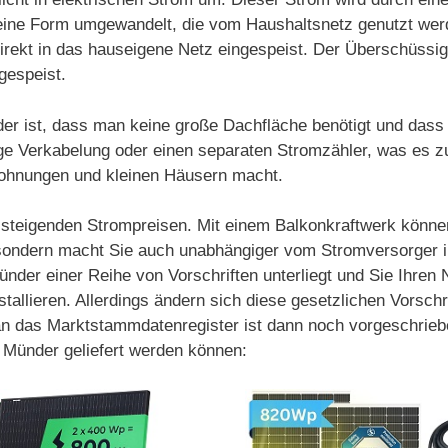
in eine Form umgewandelt, die vom Haushaltsnetz genutzt we
irekt in das hauseigene Netz eingespeist. Der Überschüssi
gespeist.
der ist, dass man keine große Dachfläche benötigt und dass
dige Verkabelung oder einen separaten Stromzähler, was es z
Wohnungen und kleinen Häusern macht.
on steigenden Strompreisen. Mit einem Balkonkraftwerk könne
 sondern macht Sie auch unabhängiger vom Stromversorger i
ünder einer Reihe von Vorschriften unterliegt und Sie Ihren 
tallieren. Allerdings ändern sich diese gesetzlichen Vorsc
 an das Marktstammdatenregister ist dann noch vorgeschriebe
 Münder geliefert werden können: