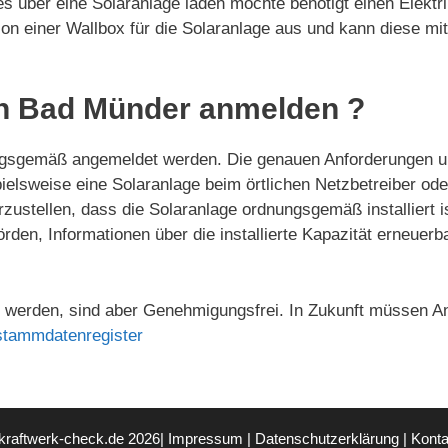
s über eine Solaranlage laden möchte benötigt einen Elektrik
ation einer Wallbox für die Solaranlage aus und kann diese mi
in Bad Münder anmelden ?
gsgemäß angemeldet werden. Die genauen Anforderungen un
pielsweise eine Solaranlage beim örtlichen Netzbetreiber 
ustellen, dass die Solaranlage ordnungsgemäß installiert i
örden, Informationen über die installierte Kapazität erneue
werden, sind aber Genehmigungsfrei. In Zukunft müssen An
stammdatenregister
kraftwerk-check.de 2026|
Impressum
|
Datenschutzerklärung
|
Konta