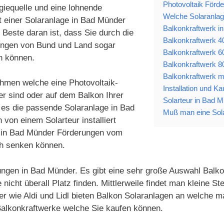
Photovoltaik Förd
giequelle und eine lohnende
Welche Solaranlage
t einer Solaranlage in Bad Münder
Balkonkraftwerk i
Beste daran ist, dass Sie durch die
Balkonkraftwerk 40
ungen von Bund und Land sogar
Balkonkraftwerk 6
n können.
Balkonkraftwerk 8
Balkonkraftwerk mi
ehmen welche eine Photovoltaik-
Installation und K
er sind oder auf dem Balkon Ihrer
Solarteur in Bad M
 es die passende Solaranlage in Bad
Muß man eine Sol
on einem Solarteur installiert
ch in Bad Münder Förderungen vom
ch senken können.
ungen in Bad Münder. Es gibt eine sehr große Auswahl Balkon
nicht überall Platz finden. Mittlerweile findet man kleine 
 wie Aldi und Lidl bieten Balkon Solaranlagen an welche m
 Balkonkraftwerke welche Sie kaufen können.