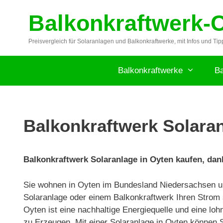
Zum
Balkonkraftwerk-
Inhalt
springen
Preisvergleich für Solaranlagen und Balkonkraftwerke, mit Infos und Tip
Balkonkraftwerke
Ba
Balkonkraftwerk Solaran
Balkonkraftwerk Solaranlage in Oyten kaufen, dank
Sie wohnen in Oyten im Bundesland Niedersachsen u
Solaranlage oder einem Balkonkraftwerk Ihren Strom 
Oyten ist eine nachhaltige Energiequelle und eine lo
zu Erzeugen. Mit einer Solaranlage in Oyten können S