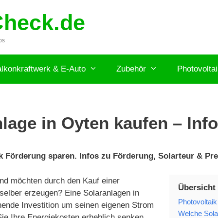
Check.de
ps
lkonkraftwerk & E-Auto
Zubehör
Photovolta
lage in Oyten kaufen – Info
 Förderung sparen. Infos zu Förderung, Solarteur & Prei
nd möchten durch den Kauf einer
Übersicht
selber erzeugen? Eine Solaranlagen in
Photovoltaik
hnende Investition um seinen eigenen Strom
Welche Solar
ie Ihre Energiekosten erheblich senken.