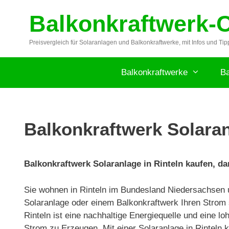
Zum
Balkonkraftwerk-
Inhalt
springen
Preisvergleich für Solaranlagen und Balkonkraftwerke, mit Infos und Tip
Balkonkraftwerke
Ba
Balkonkraftwerk Solaran
Balkonkraftwerk Solaranlage in Rinteln kaufen, da
Sie wohnen in Rinteln im Bundesland Niedersachsen 
Solaranlage oder einem Balkonkraftwerk Ihren Strom 
Rinteln ist eine nachhaltige Energiequelle und eine l
Strom zu Erzeugen. Mit einer Solaranlage in Rinteln 