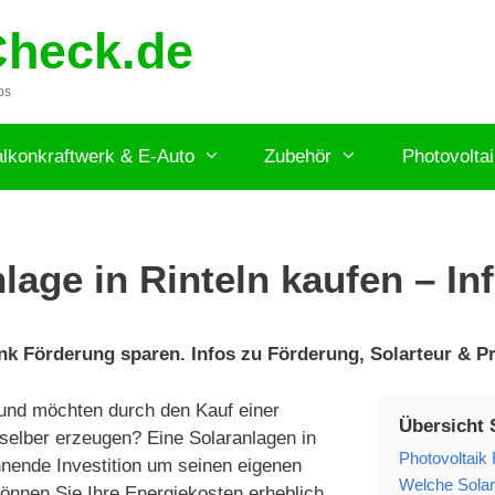
Check.de
ps
lkonkraftwerk & E-Auto
Zubehör
Photovolta
lage in Rinteln kaufen – In
nk Förderung sparen. Infos zu Förderung, Solarteur & Pre
und möchten durch den Kauf einer
Übersicht 
selber erzeugen? Eine Solaranlagen in
Photovoltaik 
ohnende Investition um seinen eigenen
Welche Solara
können Sie Ihre Energiekosten erheblich