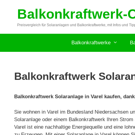
Zum
Balkonkraftwerk-
Inhalt
springen
Preisvergleich für Solaranlagen und Balkonkraftwerke, mit Infos und Tip
Balkonkraftwerke
Ba
Balkonkraftwerk Solaran
Balkonkraftwerk Solaranlage in Varel kaufen, dank
Sie wohnen in Varel im Bundesland Niedersachsen un
Solaranlage oder einem Balkonkraftwerk Ihren Strom 
Varel ist eine nachhaltige Energiequelle und eine loh
zu Erzeugen. Mit einer Solaranlage in Varel können S