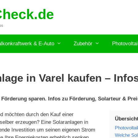
Check.de
ps
lkonkraftwerk & E-Auto
Zubehör
Photovolta
lage in Varel kaufen – Info
 Förderung sparen. Infos zu Förderung, Solarteur & Preis
d möchten durch den Kauf einer
Übersicht
selber erzeugen? Eine Solaranlagen in
Photovoltai
nende Investition um seinen eigenen Strom
Welche Sola
ie Ihre Energiekosten erheblich senken.