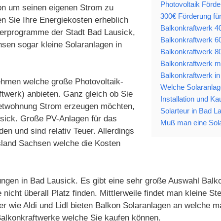
Photovoltaik Förde
ion um seinen eigenen Strom zu
300€ Förderung fü
n Sie Ihre Energiekosten erheblich
Balkonkraftwerk 40
derprogramme der Stadt Bad Lausick,
Balkonkraftwerk 60
en sogar kleine Solaranlagen in
Balkonkraftwerk 80
Balkonkraftwerk mi
Balkonkraftwerk i
nehmen welche große Photovoltaik-
Welche Solaranlage
twerk) anbieten. Ganz gleich ob Sie
Installation und Ka
Mietwohnung Strom erzeugen möchten,
Solarteur in Bad L
usick. Große PV-Anlagen für das
Muß man eine Sola
n und sind relativ Teuer. Allerdings
sland Sachsen welche die Kosten
ungen in Bad Lausick. Es gibt eine sehr große Auswahl Balko
icht überall Platz finden. Mittlerweile findet man kleine 
 wie Aldi und Lidl bieten Balkon Solaranlagen an welche m
 Balkonkraftwerke welche Sie kaufen können.