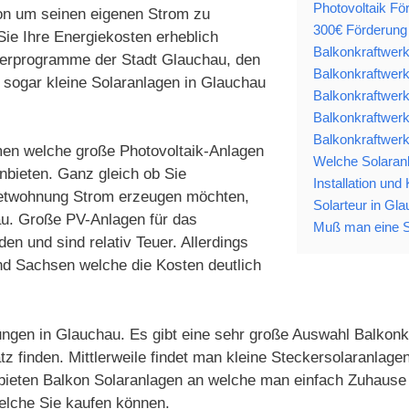
Photovoltaik Fö
ion um seinen eigenen Strom zu
300€ Förderung 
ie Ihre Energiekosten erheblich
Balkonkraftwerk
rderprogramme der Stadt Glauchau, den
Balkonkraftwerk
ogar kleine Solaranlagen in Glauchau
Balkonkraftwerk
Balkonkraftwerk
Balkonkraftwerk
hmen welche große Photovoltaik-Anlagen
Welche Solaranl
nbieten. Ganz gleich ob Sie
Installation und
Mietwohnung Strom erzeugen möchten,
Solarteur in Gl
hau. Große PV-Anlagen für das
Muß man eine S
n und sind relativ Teuer. Allerdings
d Sachsen welche die Kosten deutlich
ungen in Glauchau. Es gibt eine sehr große Auswahl Balkonkr
tz finden. Mittlerweile findet man kleine Steckersolaranla
 bieten Balkon Solaranlagen an welche man einfach Zuhause 
elche Sie kaufen können.