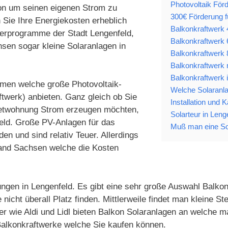
Photovoltaik För
ion um seinen eigenen Strom zu
300€ Förderung f
 Sie Ihre Energiekosten erheblich
Balkonkraftwerk 
derprogramme der Stadt Lengenfeld,
Balkonkraftwerk 
en sogar kleine Solaranlagen in
Balkonkraftwerk 
Balkonkraftwerk 
Balkonkraftwerk 
ehmen welche große Photovoltaik-
Welche Solaranlag
twerk) anbieten. Ganz gleich ob Sie
Installation und 
Mietwohnung Strom erzeugen möchten,
Solarteur in Leng
feld. Große PV-Anlagen für das
Muß man eine Sol
n und sind relativ Teuer. Allerdings
land Sachsen welche die Kosten
ungen in Lengenfeld. Es gibt eine sehr große Auswahl Balkon
icht überall Platz finden. Mittlerweile findet man kleine 
 wie Aldi und Lidl bieten Balkon Solaranlagen an welche m
 Balkonkraftwerke welche Sie kaufen können.