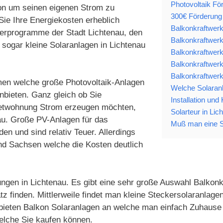
Photovoltaik Fö
ion um seinen eigenen Strom zu
300€ Förderung 
Sie Ihre Energiekosten erheblich
Balkonkraftwerk
derprogramme der Stadt Lichtenau, den
Balkonkraftwerk
ogar kleine Solaranlagen in Lichtenau
Balkonkraftwerk
Balkonkraftwerk
Balkonkraftwerk
hmen welche große Photovoltaik-Anlagen
Welche Solaranl
nbieten. Ganz gleich ob Sie
Installation und
Mietwohnung Strom erzeugen möchten,
Solarteur in Lic
nau. Große PV-Anlagen für das
Muß man eine S
n und sind relativ Teuer. Allerdings
nd Sachsen welche die Kosten deutlich
ngen in Lichtenau. Es gibt eine sehr große Auswahl Balkonkr
tz finden. Mittlerweile findet man kleine Steckersolaranla
 bieten Balkon Solaranlagen an welche man einfach Zuhause 
elche Sie kaufen können.