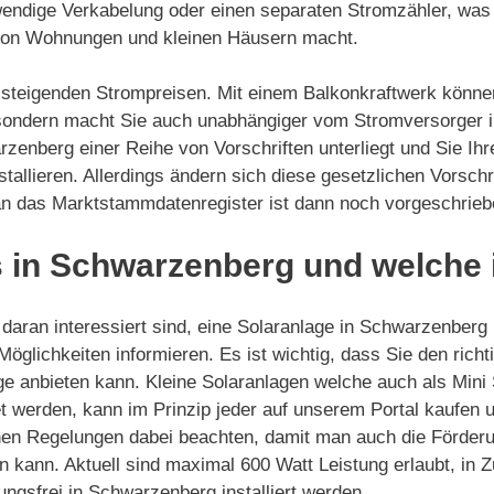
ufwendige Verkabelung oder einen separaten Stromzähler, was
 von Wohnungen und kleinen Häusern macht.
on steigenden Strompreisen. Mit einem Balkonkraftwerk könne
 sondern macht Sie auch unabhängiger vom Stromversorger i
rzenberg einer Reihe von Vorschriften unterliegt und Sie Ihr
tallieren. Allerdings ändern sich diese gesetzlichen Vorsc
 an das Marktstammdatenregister ist dann noch vorgeschrieb
 in Schwarzenberg und welche i
daran interessiert sind, eine Solaranlage in Schwarzenberg 
Möglichkeiten informieren. Es ist wichtig, dass Sie den rich
ge anbieten kann. Kleine Solaranlagen welche auch als Mini
 werden, kann im Prinzip jeder auf unserem Portal kaufen und
hen Regelungen dabei beachten, damit man auch die Förderu
n kann. Aktuell sind maximal 600 Watt Leistung erlaubt, in 
ngsfrei in Schwarzenberg installiert werden.