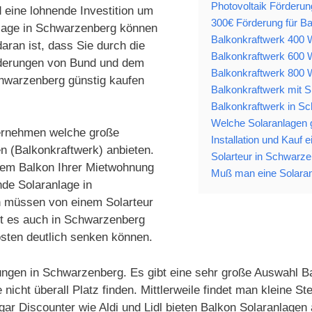
Photovoltaik Förderu
 eine lohnende Investition um
300€ Förderung für B
nlage in Schwarzenberg können
Balkonkraftwerk 400 W
aran ist, dass Sie durch die
Balkonkraftwerk 600 W
derungen von Bund und dem
Balkonkraftwerk 800 W
hwarzenberg günstig kaufen
Balkonkraftwerk mit S
Balkonkraftwerk in S
Welche Solaranlagen g
ternehmen welche große
Installation und Kauf
n (Balkonkraftwerk) anbieten.
Solarteur in Schwarze
 dem Balkon Ihrer Mietwohnung
Muß man eine Solaran
nde Solaranlage in
 müssen von einem Solarteur
gibt es auch in Schwarzenberg
ten deutlich senken können.
ungen in Schwarzenberg. Es gibt eine sehr große Auswahl Ba
icht überall Platz finden. Mittlerweile findet man kleine 
r Discounter wie Aldi und Lidl bieten Balkon Solaranlagen