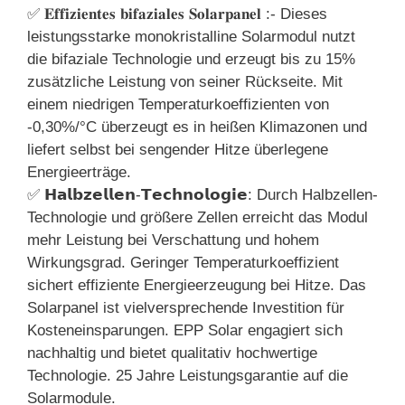
✅ 𝐄𝐟𝐟𝐢𝐳𝐢𝐞𝐧𝐭𝐞𝐬 𝐛𝐢𝐟𝐚𝐳𝐢𝐚𝐥𝐞𝐬 𝐒𝐨𝐥𝐚𝐫𝐩𝐚𝐧𝐞𝐥 :- Dieses
leistungsstarke monokristalline Solarmodul nutzt
die bifaziale Technologie und erzeugt bis zu 15%
zusätzliche Leistung von seiner Rückseite. Mit
einem niedrigen Temperaturkoeffizienten von
-0,30%/°C überzeugt es in heißen Klimazonen und
liefert selbst bei sengender Hitze überlegene
Energieerträge.
✅ 𝗛𝗮𝗹𝗯𝘇𝗲𝗹𝗹𝗲𝗻-𝗧𝗲𝗰𝗵𝗻𝗼𝗹𝗼𝗴𝗶𝗲: Durch Halbzellen-
Technologie und größere Zellen erreicht das Modul
mehr Leistung bei Verschattung und hohem
Wirkungsgrad. Geringer Temperaturkoeffizient
sichert effiziente Energieerzeugung bei Hitze. Das
Solarpanel ist vielversprechende Investition für
Kosteneinsparungen. EPP Solar engagiert sich
nachhaltig und bietet qualitativ hochwertige
Technologie. 25 Jahre Leistungsgarantie auf die
Solarmodule.