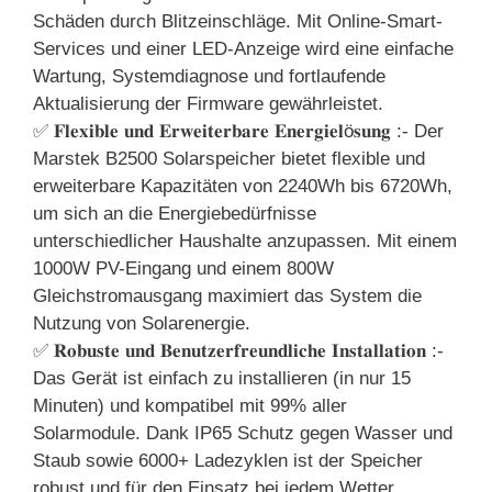
Schäden durch Blitzeinschläge. Mit Online-Smart-
Services und einer LED-Anzeige wird eine einfache
Wartung, Systemdiagnose und fortlaufende
Aktualisierung der Firmware gewährleistet.
✅ 𝐅𝐥𝐞𝐱𝐢𝐛𝐥𝐞 𝐮𝐧𝐝 𝐄𝐫𝐰𝐞𝐢𝐭𝐞𝐫𝐛𝐚𝐫𝐞 𝐄𝐧𝐞𝐫𝐠𝐢𝐞𝐥ö𝐬𝐮𝐧𝐠 :- Der
Marstek B2500 Solarspeicher bietet flexible und
erweiterbare Kapazitäten von 2240Wh bis 6720Wh,
um sich an die Energiebedürfnisse
unterschiedlicher Haushalte anzupassen. Mit einem
1000W PV-Eingang und einem 800W
Gleichstromausgang maximiert das System die
Nutzung von Solarenergie.
✅ 𝐑𝐨𝐛𝐮𝐬𝐭𝐞 𝐮𝐧𝐝 𝐁𝐞𝐧𝐮𝐭𝐳𝐞𝐫𝐟𝐫𝐞𝐮𝐧𝐝𝐥𝐢𝐜𝐡𝐞 𝐈𝐧𝐬𝐭𝐚𝐥𝐥𝐚𝐭𝐢𝐨𝐧 :-
Das Gerät ist einfach zu installieren (in nur 15
Minuten) und kompatibel mit 99% aller
Solarmodule. Dank IP65 Schutz gegen Wasser und
Staub sowie 6000+ Ladezyklen ist der Speicher
robust und für den Einsatz bei jedem Wetter