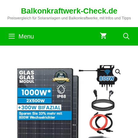
Zum
Balkonkraftwerk-Check.de
Inhalt
springen
Preisvergleich für Solaranlagen und Balkonkraftwerke, mit Infos und Tipps
Menu