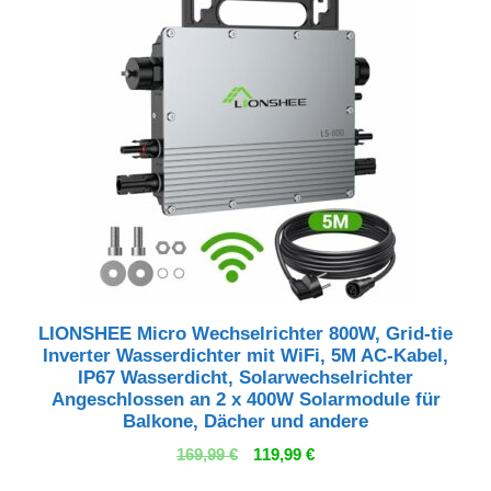
LIONSHEE Micro Wechselrichter 800W, Grid-tie
Inverter Wasserdichter mit WiFi, 5M AC-Kabel,
IP67 Wasserdicht, Solarwechselrichter
Angeschlossen an 2 x 400W Solarmodule für
Balkone, Dächer und andere
Ursprünglicher
Aktueller
169,99
€
119,99
€
Preis
Preis