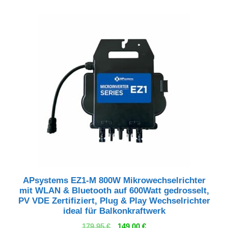
war:
ist:
169,99 €
119,99 €.
APsystems EZ1-M 800W Mikrowechselrichter
mit WLAN & Bluetooth auf 600Watt gedrosselt,
PV VDE Zertifiziert, Plug & Play Wechselrichter
ideal für Balkonkraftwerk
Ursprünglicher
Aktueller
179,95
€
149,00
€