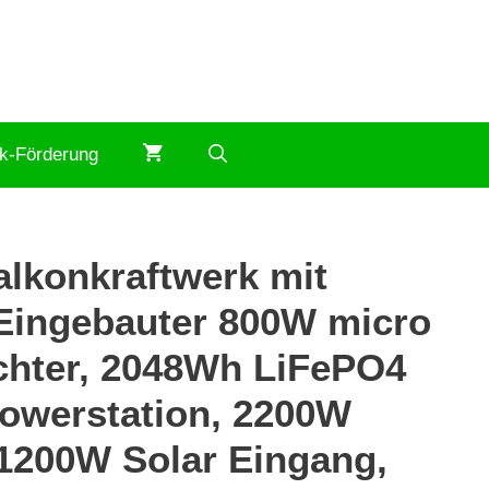
ik-Förderung
lkonkraftwerk mit
 Eingebauter 800W micro
chter, 2048Wh LiFePO4
Powerstation, 2200W
1200W Solar Eingang,