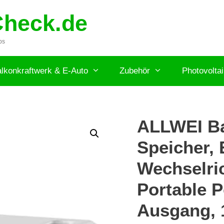
Check.de
ps
lkonkraftwerk & E-Auto
Zubehör
Photovolta
ALLWEI Ba
Speicher,
Wechselri
Portable 
Ausgang, 