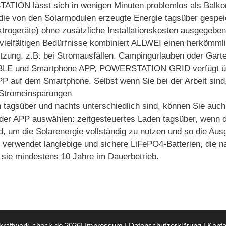
N lässt sich in wenigen Minuten problemlos als Balkonkr
ie von den Solarmodulen erzeugte Energie tagsüber gespei
trogeräte) ohne zusätzliche Installationskosten ausgegeben
vielfältigen Bedürfnisse kombiniert ALLWEI einen herkömmli
utzung, z.B. bei Stromausfällen, Campingurlauben oder Gart
BLE und Smartphone APP, POWERSTATION GRID verfügt über 
auf dem Smartphone. Selbst wenn Sie bei der Arbeit sind, h
 Stromeinsparungen
tagsüber und nachts unterschiedlich sind, können Sie auch
der APP auswählen: zeitgesteuertes Laden tagsüber, wenn die
, um die Solarenergie vollständig zu nutzen und so die Ausg
 verwendet langlebige und sichere LiFePO4-Batterien, die 
 sie mindestens 10 Jahre im Dauerbetrieb.
kraftwerk-check.de 2026|
Impressum
|
Datenschutzerklärung
|
Konta