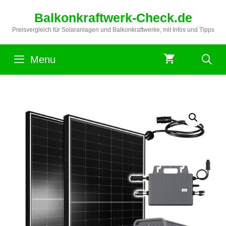
Zum
Balkonkraftwerk-Check.de
Inhalt
springen
Preisvergleich für Solaranlagen und Balkonkraftwerke, mit Infos und Tipps
Menu