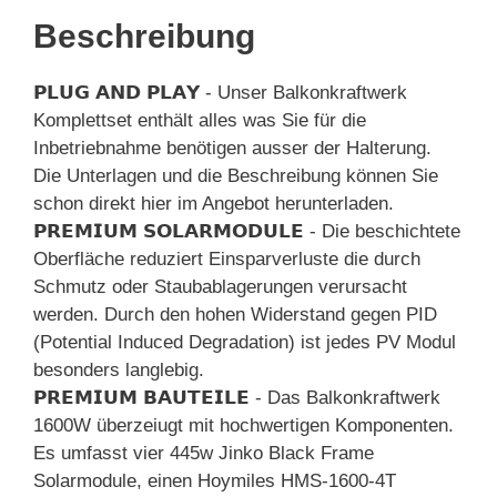
Beschreibung
𝗣𝗟𝗨𝗚 𝗔𝗡𝗗 𝗣𝗟𝗔𝗬 - Unser Balkonkraftwerk
Komplettset enthält alles was Sie für die
Inbetriebnahme benötigen ausser der Halterung.
Die Unterlagen und die Beschreibung können Sie
schon direkt hier im Angebot herunterladen.
𝗣𝗥𝗘𝗠𝗜𝗨𝗠 𝗦𝗢𝗟𝗔𝗥𝗠𝗢𝗗𝗨𝗟𝗘 - Die beschichtete
Oberfläche reduziert Einsparverluste die durch
Schmutz oder Staubablagerungen verursacht
werden. Durch den hohen Widerstand gegen PID
(Potential Induced Degradation) ist jedes PV Modul
besonders langlebig.
𝗣𝗥𝗘𝗠𝗜𝗨𝗠 𝗕𝗔𝗨𝗧𝗘𝗜𝗟𝗘 - Das Balkonkraftwerk
1600W überzeiugt mit hochwertigen Komponenten.
Es umfasst vier 445w Jinko Black Frame
Solarmodule, einen Hoymiles HMS-1600-4T