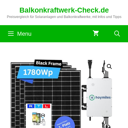
Zum
Balkonkraftwerk-Check.de
Inhalt
springen
Preisvergleich für Solaranlagen und Balkonkraftwerke, mit Infos und Tipps
Menu