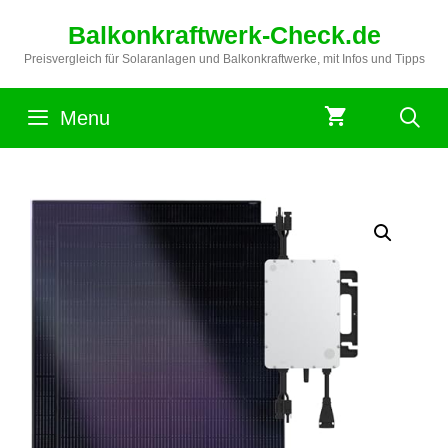
Zum
Balkonkraftwerk-Check.de
Inhalt
springen
Preisvergleich für Solaranlagen und Balkonkraftwerke, mit Infos und Tipps
Menu