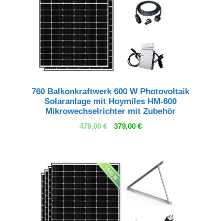
760 Balkonkraftwerk 600 W Photovoltaik
Solaranlage mit Hoymiles HM-600
Mikrowechselrichter mit Zubehör
Ursprünglicher
Aktueller
479,00
€
379,00
€
Preis
Preis
war:
ist:
479,00 €
379,00 €.