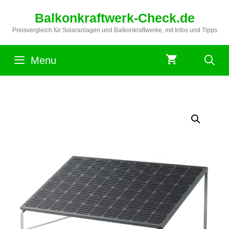
Zum
Balkonkraftwerk-Check.de
Inhalt
springen
Preisvergleich für Solaranlagen und Balkonkraftwerke, mit Infos und Tipps
Menu