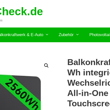
Check.de
ps
lkonkraftwerk & E-Auto
Zubehör
Photovolta
Balkonkra
Wh integr
Wechselric
All-in-One
Touchscre