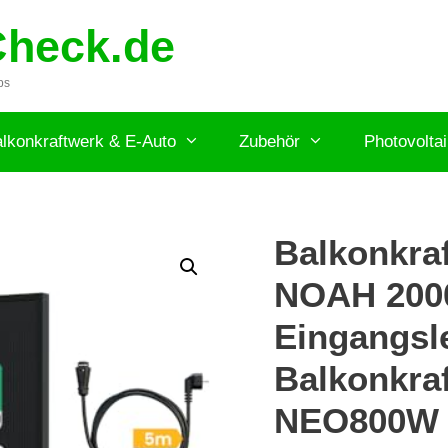
Check.de
ps
lkonkraftwerk & E-Auto
Zubehör
Photovolta
Balkonkra
NOAH 2000
Eingangsle
Balkonkra
NEO800W 