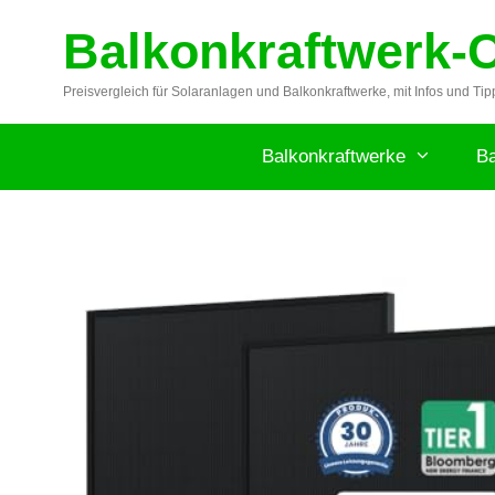
Zum
Balkonkraftwerk-
Inhalt
springen
Preisvergleich für Solaranlagen und Balkonkraftwerke, mit Infos und Tip
Balkonkraftwerke
Ba