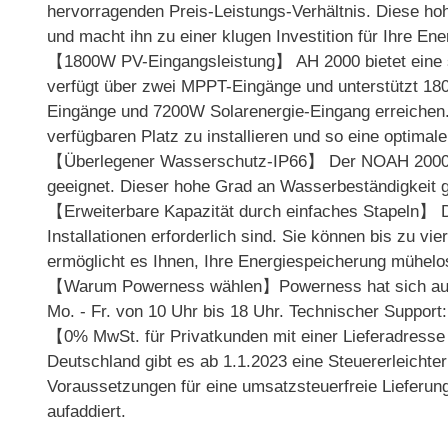
hervorragenden Preis-Leistungs-Verhältnis. Diese hoh
und macht ihn zu einer klugen Investition für Ihre En
【1800W PV-Eingangsleistung】 AH 2000 bietet eine sk
verfügt über zwei MPPT-Eingänge und unterstützt 18
Eingänge und 7200W Solarenergie-Eingang erreichen. 
verfügbaren Platz zu installieren und so eine optimal
【Überlegener Wasserschutz-IP66】 Der NOAH 2000 verf
geeignet. Dieser hohe Grad an Wasserbeständigkeit g
【Erweiterbare Kapazität durch einfaches Stapeln】 D
Installationen erforderlich sind. Sie können bis zu 
ermöglicht es Ihnen, Ihre Energiespeicherung mühe
【Warum Powerness wählen】Powerness hat sich auf den
Mo. - Fr. von 10 Uhr bis 18 Uhr. Technischer Suppor
【0% MwSt. für Privatkunden mit einer Lieferadresse
Deutschland gibt es ab 1.1.2023 eine Steuererleichte
Voraussetzungen für eine umsatzsteuerfreie Lieferun
aufaddiert.