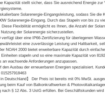
e Kapazität stellt sicher, dass Sie ausreichend Energie zu
ergiesysteme.
alierbare Solarenergie-Eingangsleistung, sodass Sie die K
00W Solarenergie-Eingang. Durch das Stapeln von bis zu vi
Diese Flexibilität ermöglicht es Ihnen, die Anzahl der Sola
e Nutzung der Solarenergie sicherzustellen.
ügt über eine IP66-Zertifizierung für überlegenen Wasser
ewährleistet eine zuverlässige Leistung und Haltbarkeit, se
er NOAH 2000 bietet erweiterbare Kapazität durch einfach
vier Einheiten stapeln und so eine maximale Kapazität von 8
los an wachsende Anforderungen anzupassen.
 Ausbau der erneuerbaren Energien spezialisiert. Kunden
t: 015257918463
 in Deutschland】 Der Preis ist bereits mit 0% MwSt. ausge
rung beim Kauf von Balkonkraftwerken & Photovoltaikanlagen. 
g nach § 12 Abs. 3 UstG erfüllen. Bei Geschäftskunden wird