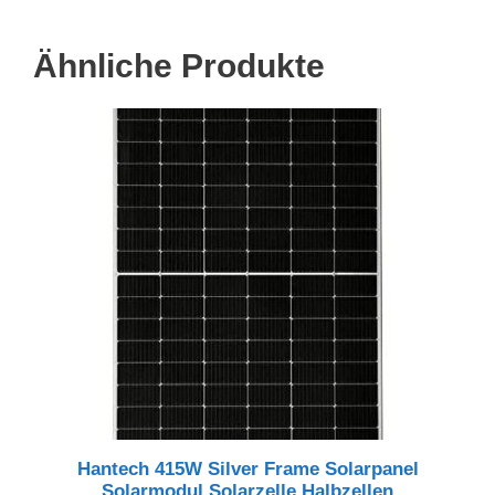
Ähnliche Produkte
Hantech 415W Silver Frame Solarpanel
Solarmodul Solarzelle Halbzellen