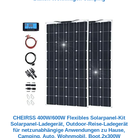
CHEIRSS 400W/600W Flexibles Solarpanel-Kit
Solarpanel-Ladegerät, Outdoor-Reise-Ladegerät
für netzunabhängige Anwendungen zu Hause,
Camping, Auto, Wohnmobil, Boot,2x300W