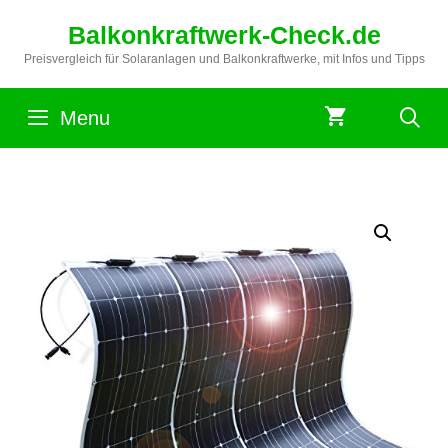
Zum
Balkonkraftwerk-Check.de
Inhalt
springen
Preisvergleich für Solaranlagen und Balkonkraftwerke, mit Infos und Tipps
Menu