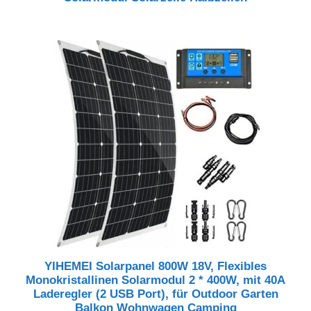
YIHEMEI Solarpanel 800W 18V, Flexibles
Monokristallinen Solarmodul 2 * 400W, mit 40A
Laderegler (2 USB Port), für Outdoor Garten
Balkon Wohnwagen Camping