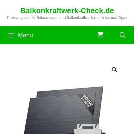
Zum
Balkonkraftwerk-Check.de
Inhalt
springen
Preisvergleich für Solaranlagen und Balkonkraftwerke, mit Infos und Tipps
Menu