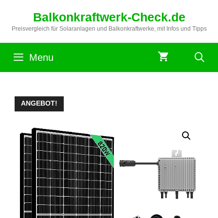
Zum
Balkonkraftwerk-Check.de
Inhalt
springen
Preisvergleich für Solaranlagen und Balkonkraftwerke, mit Infos und Tipps
Menu
ANGEBOT!