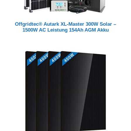
Offgridtec® Autark XL-Master 300W Solar –
1500W AC Leistung 154Ah AGM Akku