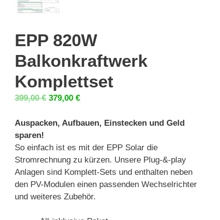
EPP 820W
Balkonkraftwerk
Komplettset
Ursprünglicher
Aktueller
399,00
€
379,00
€
Preis
Preis
war:
ist:
Auspacken, Aufbauen, Einstecken und Geld
399,00 €
379,00 €.
sparen!
So einfach ist es mit der EPP Solar die
Stromrechnung zu kürzen. Unsere Plug-&-play
Anlagen sind Komplett-Sets und enthalten neben
den PV-Modulen einen passenden Wechselrichter
und weiteres Zubehör.