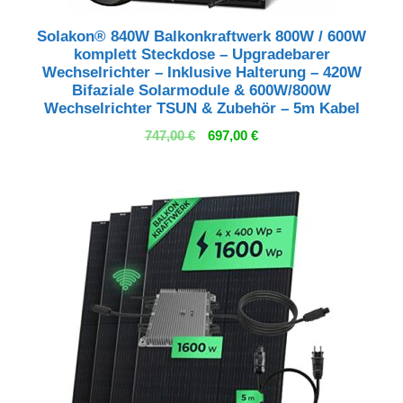
Solakon® 840W Balkonkraftwerk 800W / 600W
komplett Steckdose – Upgradebarer
Wechselrichter – Inklusive Halterung – 420W
Bifaziale Solarmodule & 600W/800W
Wechselrichter TSUN & Zubehör – 5m Kabel
Ursprünglicher
Aktueller
747,00
€
697,00
€
Preis
Preis
war:
ist:
747,00 €
697,00 €.