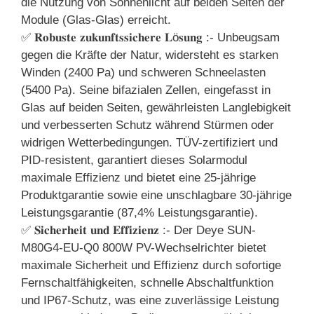
die Nutzung von Sonnenlicht auf beiden Seiten der
Module (Glas-Glas) erreicht.
✅ 𝐑𝐨𝐛𝐮𝐬𝐭𝐞 𝐳𝐮𝐤𝐮𝐧𝐟𝐭𝐬𝐬𝐢𝐜𝐡𝐞𝐫𝐞 𝐋ö𝐬𝐮𝐧𝐠 :- Unbeugsam
gegen die Kräfte der Natur, widersteht es starken
Winden (2400 Pa) und schweren Schneelasten
(5400 Pa). Seine bifazialen Zellen, eingefasst in
Glas auf beiden Seiten, gewährleisten Langlebigkeit
und verbesserten Schutz während Stürmen oder
widrigen Wetterbedingungen. TÜV-zertifiziert und
PID-resistent, garantiert dieses Solarmodul
maximale Effizienz und bietet eine 25-jährige
Produktgarantie sowie eine unschlagbare 30-jährige
Leistungsgarantie (87,4% Leistungsgarantie).
✅ 𝐒𝐢𝐜𝐡𝐞𝐫𝐡𝐞𝐢𝐭 𝐮𝐧𝐝 𝐄𝐟𝐟𝐢𝐳𝐢𝐞𝐧𝐳 :- Der Deye SUN-
M80G4-EU-Q0 800W PV-Wechselrichter bietet
maximale Sicherheit und Effizienz durch sofortige
Fernschaltfähigkeiten, schnelle Abschaltfunktion
und IP67-Schutz, was eine zuverlässige Leistung