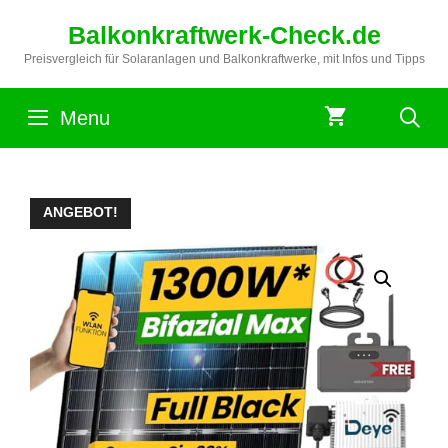
Zum
Balkonkraftwerk-Check.de
Inhalt
springen
Preisvergleich für Solaranlagen und Balkonkraftwerke, mit Infos und Tipps
Menu
ANGEBOT!