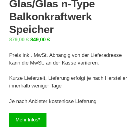
Glas/Glas n-Type
Balkonkraftwerk
Speicher
Ursprünglicher
Aktueller
879,00
€
849,00
€
Preis
Preis
war:
ist:
Preis inkl. MwSt. Abhängig von der Lieferadresse
879,00 €
849,00 €.
kann die MwSt. an der Kasse variieren.
Kurze Lieferzeit, Lieferung erfolgt je nach Hersteller
innerhalb weniger Tage
Je nach Anbieter kostenlose Lieferung
Mehr Infos*