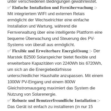
unter verschiedenen Bedingungen gewährleistet.
✅ 𝐄𝐢𝐧𝐟𝐚𝐜𝐡𝐞 𝐈𝐧𝐬𝐭𝐚𝐥𝐥𝐚𝐭𝐢𝐨𝐧 𝐮𝐧𝐝 𝐅𝐞𝐫𝐧ü𝐛𝐞𝐫𝐰𝐚𝐜𝐡𝐮𝐧𝐠 :-
Mit integriertem WIFI und externen Relais
ermöglicht der Wechselrichter eine einfache
Installation und Wartung, während die
Fernverwaltung über eine intelligente Plattform eine
bequeme Überwachung und Steuerung des PV-
Systems von überall aus ermöglicht.
✅ 𝐅𝐥𝐞𝐱𝐢𝐛𝐥𝐞 𝐮𝐧𝐝 𝐄𝐫𝐰𝐞𝐢𝐭𝐞𝐫𝐛𝐚𝐫𝐞 𝐄𝐧𝐞𝐫𝐠𝐢𝐞𝐥ö𝐬𝐮𝐧𝐠 :- Der
Marstek B2500 Solarspeicher bietet flexible und
erweiterbare Kapazitäten von 2240Wh bis 6720Wh,
um sich an die Energiebedürfnisse
unterschiedlicher Haushalte anzupassen. Mit einem
1000W PV-Eingang und einem 800W
Gleichstromausgang maximiert das System die
Nutzung von Solarenergie.
✅ 𝐑𝐨𝐛𝐮𝐬𝐭𝐞 𝐮𝐧𝐝 𝐁𝐞𝐧𝐮𝐭𝐳𝐞𝐫𝐟𝐫𝐞𝐮𝐧𝐝𝐥𝐢𝐜𝐡𝐞 𝐈𝐧𝐬𝐭𝐚𝐥𝐥𝐚𝐭𝐢𝐨𝐧 :-
Das Gerät ist einfach zu installieren (in nur 15