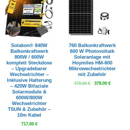
Solakon® 840W
760 Balkonkraftwerk
Balkonkraftwerk
600 W Photovoltaik
800W / 600W
Solaranlage mit
komplett Steckdose
Hoymiles HM-600
– Upgradebarer
Mikrowechselrichter
Wechselrichter –
mit Zubehör
Inklusive Halterung
Ursprünglicher
Aktueller
479,00
€
379,00
€
– 420W Bifaziale
Preis
Preis
Solarmodule &
war:
ist:
600W/800W
479,00 €
379,00 €.
Wechselrichter
TSUN & Zubehör –
10m Kabel
717,00
€