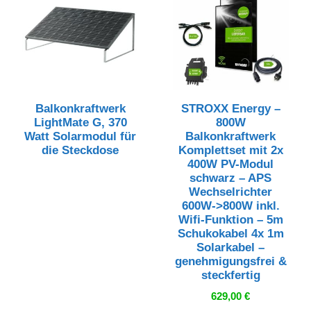
Balkonkraftwerk
STROXX Energy –
LightMate G, 370
800W
Watt Solarmodul für
Balkonkraftwerk
die Steckdose
Komplettset mit 2x
400W PV-Modul
schwarz – APS
Wechselrichter
600W->800W inkl.
Wifi-Funktion – 5m
Schukokabel 4x 1m
Solarkabel –
genehmigungsfrei &
steckfertig
er
ller
629,00
€