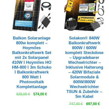
Balkon Solaranlage
Solakon® 840W
800w komplett –
Balkonkraftwerk
Hoymiles
800W / 600W
Balkonkraftwerk Set
komplett Steckdose
mit 2x Solarpanel
– Upgradebarer
410W I Hoymiles HO
Wechselrichter –
HM-800 I 3m Schuko
Inklusive Halterung
I Balkonkraftwerk
– 420W Bifaziale
800 Watt I
Solarmodule &
Photovoltaik
600W/800W
Komplettanlage
Wechselrichter
TSUN & Zubehör –
Ursprünglicher
Aktueller
629,00
€
574,00
€
5m Kabel
Preis
Preis
Ursprünglich
Aktue
747,00
€
697,00
€
war:
ist:
Preis
Preis