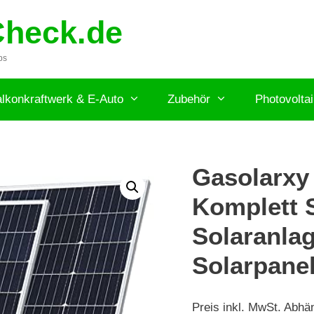
Check.de
ps
lkonkraftwerk & E-Auto
Zubehör
Photovolta
Gasolarxy
Komplett S
Solaranla
Solarpane
Preis inkl. MwSt. Abhä