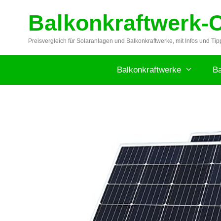
Zum
Balkonkraftwerk-
Inhalt
springen
Preisvergleich für Solaranlagen und Balkonkraftwerke, mit Infos und Tip
Balkonkraftwerke
Ba