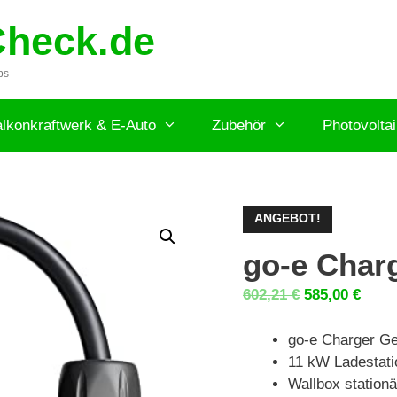
Check.de
ps
lkonkraftwerk & E-Auto
Zubehör
Photovolta
ANGEBOT!
go-e Char
Ursprünglich
Aktue
602,21
€
585,00
€
Preis
Preis
war:
ist:
go-e Charger Ge
602,21 €
585,0
11 kW Ladestati
Wallbox stationä