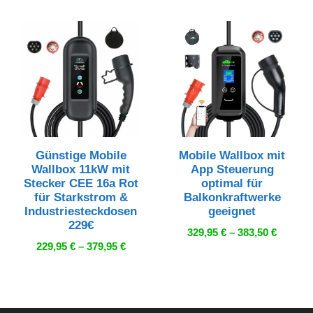
Günstige Mobile
Mobile Wallbox mit
Wallbox 11kW mit
App Steuerung
Stecker CEE 16a Rot
optimal für
für Starkstrom &
Balkonkraftwerke
Industriesteckdosen
geeignet
229€
Preiss
329,95
€
–
383,50
€
Preisspanne:
229,95
€
–
379,95
€
329,95 
229,95 €
bis
bis
383,50 
379,95 €