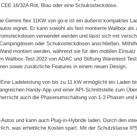
e CEE 16/32A Rot, Blau oder eine Schukosteckdose.
e Gemini flex 11KW von go-e ist ein äußerst kompaktes La
autos eignet. Er kann sowohl als fest montierte Wallbox al
tromsteckdosen verwendet werden und lässt sich mit versc
Campingdosen oder Schukosteckdosen anschließen. Mithilfe 
 Wand montiert werden, während sie für den mobilen Einsat
m Wallbox-Test 2022 von ADAC und Stiftung Warentest Testsi
nen sowie zusätzliche Features in einem neuen Design.
 Eine Ladeleistung von bis zu 11 kW ermöglicht ein Laden bi
angreichen Handy-App und einer API-Schnittstelle zum Übers
eherrscht auch die Phasenumschaltung von 1-3 Phasen un
E-Autos und kann auch Plug-in-Hybride laden. Durch den int
rlich, was erhebliche Kosten spart. Mit der Schutzklasse I