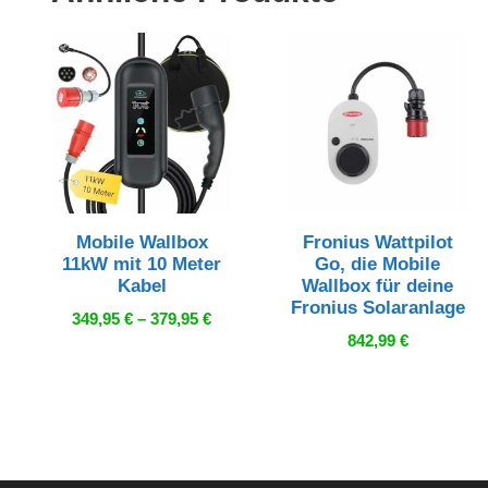
Mobile Wallbox
Fronius Wattpilot
11kW mit 10 Meter
Go, die Mobile
Kabel
Wallbox für deine
Fronius Solaranlage
Preisspanne:
349,95
€
–
379,95
€
349,95 €
842,99
€
bis
379,95 €