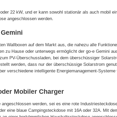
 oder 22 kW, und er kann sowohl stationär als auch mobil ei
dose angeschlossen werden.
 Gemini
gsten Wallboxen auf dem Markt aus, die nahezu alle Funktion
 zu Hause oder unterwegs ermöglicht der go-e Gemini auch
zum PV-Überschussladen, bei dem überschüssiger Solarstrom
ellt werden, dass nur der überschüssige Solarstrom genutz
über verschiedene intelligente Energiemanagement-Systeme
 oder Mobiler Charger
 angeschlossen werden, sei es eine rote Industriesteckdos
der eine blaue Campingsteckdose mit 16A oder 32A. Mit de
ar an einer herkömmlichen Haushaltssteckdose angeschloss