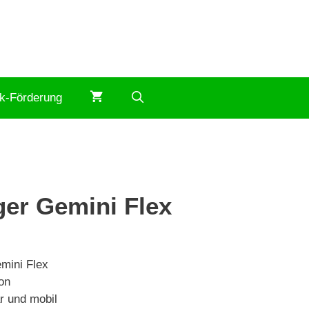
ik-Förderung
ger Gemini Flex
er
ller
mini Flex
0 €.
on
r und mobil