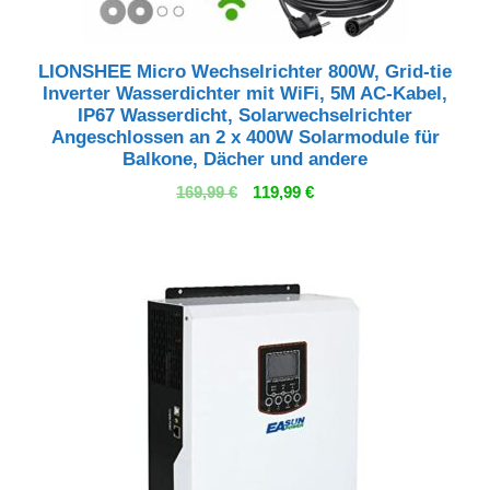
LIONSHEE Micro Wechselrichter 800W, Grid-tie
Inverter Wasserdichter mit WiFi, 5M AC-Kabel,
IP67 Wasserdicht, Solarwechselrichter
Angeschlossen an 2 x 400W Solarmodule für
Balkone, Dächer und andere
Ursprünglicher
Aktueller
169,99
€
119,99
€
Preis
Preis
war:
ist:
169,99 €
119,99 €.