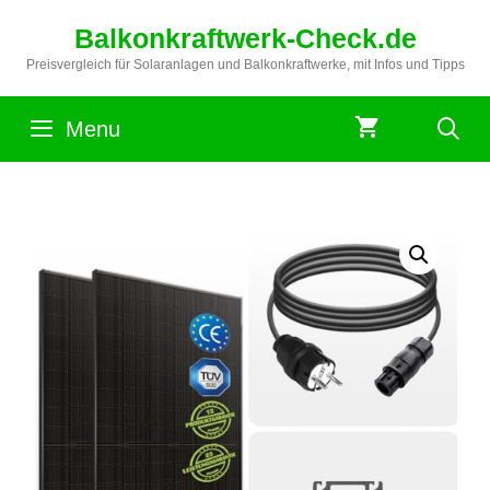
Zum
Balkonkraftwerk-Check.de
Inhalt
springen
Preisvergleich für Solaranlagen und Balkonkraftwerke, mit Infos und Tipps
Menu