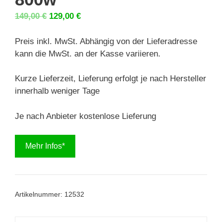
Ursprünglicher
Aktueller
149,00
€
129,00
€
Preis
Preis
war:
ist:
Preis inkl. MwSt. Abhängig von der Lieferadresse
149,00 €
129,00 €.
kann die MwSt. an der Kasse variieren.
Kurze Lieferzeit, Lieferung erfolgt je nach Hersteller
innerhalb weniger Tage
Je nach Anbieter kostenlose Lieferung
Mehr Infos*
Artikelnummer:
12532