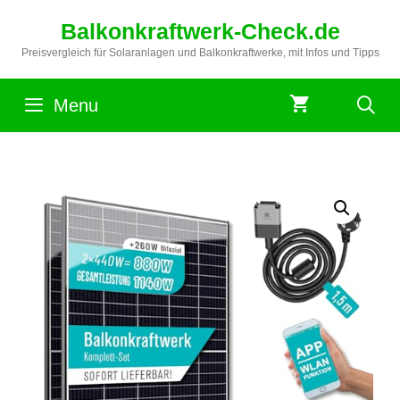
Zum
Balkonkraftwerk-Check.de
Inhalt
springen
Preisvergleich für Solaranlagen und Balkonkraftwerke, mit Infos und Tipps
Menu