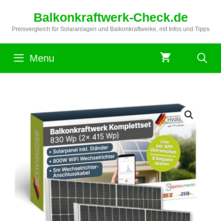
Zum
Balkonkraftwerk-Check.de
Inhalt
springen
Preisvergleich für Solaranlagen und Balkonkraftwerke, mit Infos und Tipps
Menu