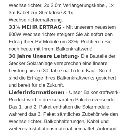
Wechselrichter, 2x 2,0m Verlängerungskabel, 1x
3m Kabel zur Steckdose & 1x
Wechselrichterhalterung.
𝟯𝟯% 𝗠𝗘𝗛𝗥 𝗘𝗥𝗧𝗥𝗔𝗚 - Mit unserem neuestem
800W Wechselrichter steigern Sie ab sofort den
Ertrag Ihrer PV Module um 33%. Profitieren Sie
noch heute mit Ihrem Balkonkraftwerk!
𝟯𝟬 𝗝𝗮𝗵𝗿𝗲 𝗹𝗶𝗻𝗲𝗮𝗿𝗲 𝗟𝗲𝗶𝘀𝘁𝘂𝗻𝗴- Die Bauteile der
Stecker Solaranlage versprechen eine lineare
Leistung bis zu 30 Jahre nach dem Kauf. Somit
sind die Erträge Ihres Balkonkraftwerks gesichert
und bereit für die Zukunft.
𝗟𝗶𝗲𝗳𝗲𝗿𝗶𝗻𝗳𝗼𝗿𝗺𝗮𝘁𝗶𝗼𝗻𝗲𝗻 - Unser Balkonkraftwerk-
Produkt wird in drei separaten Paketen versendet.
Das 1. und 2. Paket enthalten die Solarmodule,
während das 3. Paket sämtliches Zubehör wie den
Wechselrichter, Balkonhalterungen, Kabel und
weiteres Installationsmaterial beinhaltet. Aufgrund