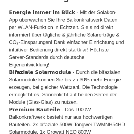
𝗘𝗻𝗲𝗿𝗴𝗶𝗲 𝗶𝗺𝗺𝗲𝗿 𝗶𝗺 𝗕𝗹𝗶𝗰𝗸 - Mit der Solakon-
App überwachen Sie Ihre Balkonkraftwerk Daten
per WLAN-Funktion in Echtzeit. Sie sind direkt
informiert über tägliche & jährliche Solarerträge &
CO₂-Einsparungen! Dank einfacher Einrichtung und
intuitiver Bedienung direkt startklar! Höchste
Server-Standards durch deutsche
Eigenentwicklung!
𝗕𝗶𝗳𝗮𝘇𝗶𝗮𝗹𝗲 𝗦𝗼𝗹𝗮𝗿𝗺𝗼𝗱𝘂𝗹𝗲 - Durch die bifazialen
Solarmodule können Sie bis zu 30% mehr Energie
erzeugen, bei gleicher Wattzahl. Die Technologie
ermöglicht es, Sonnenlicht auf beiden Seiten der
Module (Glas-Glas) zu nutzen.
𝗣𝗿𝗲𝗺𝗶𝘂𝗺 𝗕𝗮𝘂𝘁𝗲𝗶𝗹𝗲 - Das 1000W
Balkonkraftwerk besteht nur aus hochwertigen
Bauteilen. 2x bifaziale 500W Tongwei TWMNH54HD
Solarmodule, 1x Growatt NEO 800W