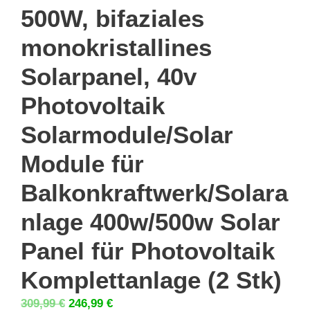
500W, bifaziales
monokristallines
Solarpanel, 40v
Photovoltaik
Solarmodule/Solar
Module für
Balkonkraftwerk/Solara
nlage 400w/500w Solar
Panel für Photovoltaik
Komplettanlage (2 Stk)
Ursprünglicher
Aktueller
309,99
€
246,99
€