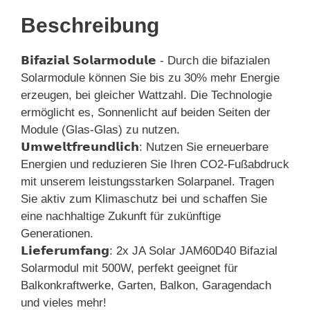
Beschreibung
𝗕𝗶𝗳𝗮𝘇𝗶𝗮𝗹 𝗦𝗼𝗹𝗮𝗿𝗺𝗼𝗱𝘂𝗹𝗲 - Durch die bifazialen
Solarmodule können Sie bis zu 30% mehr Energie
erzeugen, bei gleicher Wattzahl. Die Technologie
ermöglicht es, Sonnenlicht auf beiden Seiten der
Module (Glas-Glas) zu nutzen.
𝗨𝗺𝘄𝗲𝗹𝘁𝗳𝗿𝗲𝘂𝗻𝗱𝗹𝗶𝗰𝗵: Nutzen Sie erneuerbare
Energien und reduzieren Sie Ihren CO2-Fußabdruck
mit unserem leistungsstarken Solarpanel. Tragen
Sie aktiv zum Klimaschutz bei und schaffen Sie
eine nachhaltige Zukunft für zukünftige
Generationen.
𝗟𝗶𝗲𝗳𝗲𝗿𝘂𝗺𝗳𝗮𝗻𝗴: 2x JA Solar JAM60D40 Bifazial
Solarmodul mit 500W, perfekt geeignet für
Balkonkraftwerke, Garten, Balkon, Garagendach
und vieles mehr!