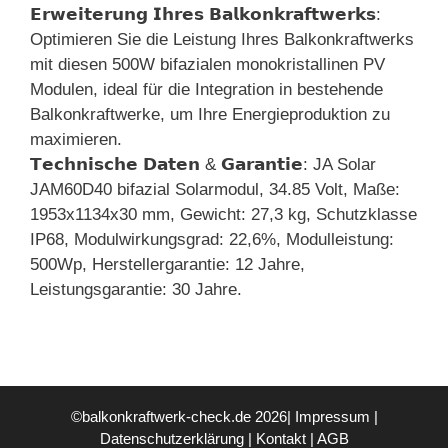
𝗘𝗿𝘄𝗲𝗶𝘁𝗲𝗿𝘂𝗻𝗴 𝗜𝗵𝗿𝗲𝘀 𝗕𝗮𝗹𝗸𝗼𝗻𝗸𝗿𝗮𝗳𝘁𝘄𝗲𝗿𝗸𝘀:
Optimieren Sie die Leistung Ihres Balkonkraftwerks
mit diesen 500W bifazialen monokristallinen PV
Modulen, ideal für die Integration in bestehende
Balkonkraftwerke, um Ihre Energieproduktion zu
maximieren.
𝗧𝗲𝗰𝗵𝗻𝗶𝘀𝗰𝗵𝗲 𝗗𝗮𝘁𝗲𝗻 & 𝗚𝗮𝗿𝗮𝗻𝘁𝗶𝗲: JA Solar
JAM60D40 bifazial Solarmodul, 34.85 Volt, Maße:
1953x1134x30 mm, Gewicht: 27,3 kg, Schutzklasse
IP68, Modulwirkungsgrad: 22,6%, Modulleistung:
500Wp, Herstellergarantie: 12 Jahre,
Leistungsgarantie: 30 Jahre.
©balkonkraftwerk-check.de 2026|
Impressum
|
Datenschutzerklärung
|
Kontakt
|
AGB