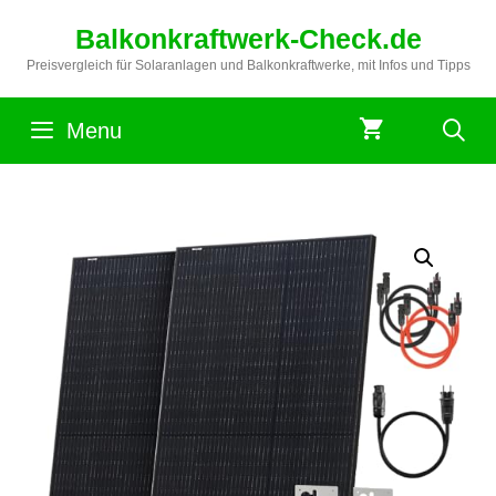
Zum
Balkonkraftwerk-Check.de
Inhalt
springen
Preisvergleich für Solaranlagen und Balkonkraftwerke, mit Infos und Tipps
Menu