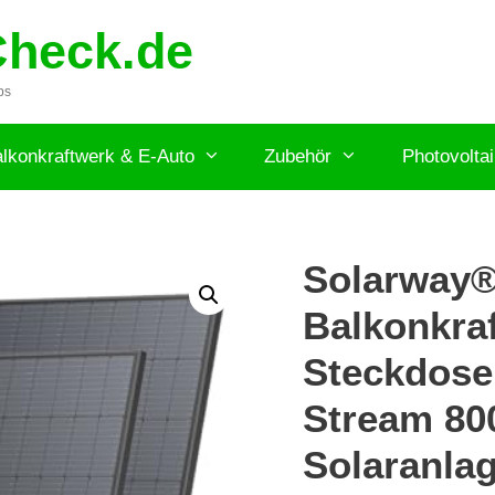
Check.de
ps
lkonkraftwerk & E-Auto
Zubehör
Photovolta
Solarway®
Balkonkra
Steckdose
Stream 80
Solaranla