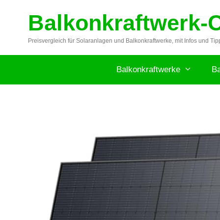
Zum
Balkonkraftwerk-
Inhalt
springen
Preisvergleich für Solaranlagen und Balkonkraftwerke, mit Infos und Tip
Balkonkraftwerke
Ba