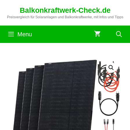
Zum
Balkonkraftwerk-Check.de
Inhalt
springen
Preisvergleich für Solaranlagen und Balkonkraftwerke, mit Infos und Tipps
Menu