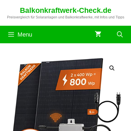
Zum
Balkonkraftwerk-Check.de
Inhalt
springen
Preisvergleich für Solaranlagen und Balkonkraftwerke, mit Infos und Tipps
Menu