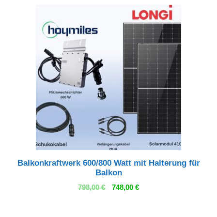
Balkonkraftwerk 600/800 Watt mit Halterung für
Balkon
Ursprünglicher
Aktueller
798,00
€
748,00
€
Preis
Preis
war:
ist: