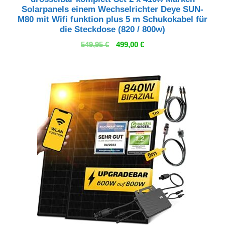
Solarpanels einem Wechselrichter Deye SUN-
M80 mit Wifi funktion plus 5 m Schukokabel für
die Steckdose (820 / 800w)
Ursprünglicher
Aktueller
549,95
€
499,00
€
Preis
Preis
war:
ist:
549,95 €
499,00 €.