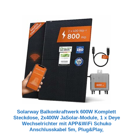
Preis
Preis
war:
ist:
1.299,00 €
1.199,00 €.
Solarway Balkonkraftwerk 600W Komplett
Steckdose, 2x400W JaSolar-Module, 1 x Deye
Wechselrichter mit APP&WiFi Schuko
Anschlusskabel 5m, Plug&Play,