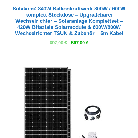
Solakon® 840W Balkonkraftwerk 800W / 600W
komplett Steckdose – Upgradebarer
Wechselrichter – Solaranlage Komplettset –
420W Bifaziale Solarmodule & 600W/800W
Wechselrichter TSUN & Zubehör – 5m Kabel
Ursprünglicher
Aktueller
697,00
€
597,00
€
Preis
Preis
war:
ist:
697,00 €
597,00 €.