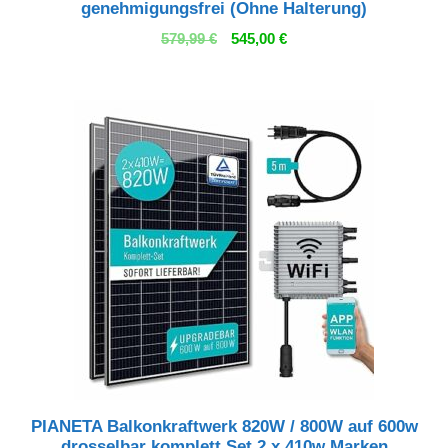
genehmigungsfrei (Ohne Halterung)
Ursprünglicher
Aktueller
579,99
€
545,00
€
Preis
Preis
war:
ist:
579,99 €
545,00 €.
PIANETA Balkonkraftwerk 820W / 800W auf 600w
drosselbar komplett Set 2 x 410w Marken