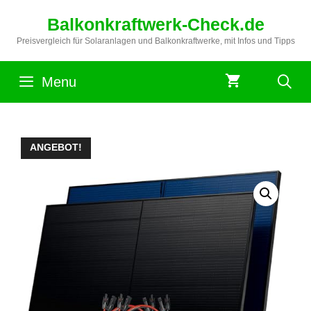
Zum
Balkonkraftwerk-Check.de
Inhalt
springen
Preisvergleich für Solaranlagen und Balkonkraftwerke, mit Infos und Tipps
Menu
ANGEBOT!