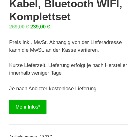
Kabel, Bluetooth WIFI,
Komplettset
Ursprünglicher
Aktueller
269,00
€
239,00
€
Preis
Preis
war:
ist:
Preis inkl. MwSt. Abhängig von der Lieferadresse
269,00 €
239,00 €.
kann die MwSt. an der Kasse variieren.
Kurze Lieferzeit, Lieferung erfolgt je nach Hersteller
innerhalb weniger Tage
Je nach Anbieter kostenlose Lieferung
Mehr Infos*
Artikelnummer:
18037