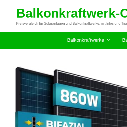
Zum
Balkonkraftwerk-
Inhalt
springen
Preisvergleich für Solaranlagen und Balkonkraftwerke, mit Infos und Tip
Balkonkraftwerke
Ba