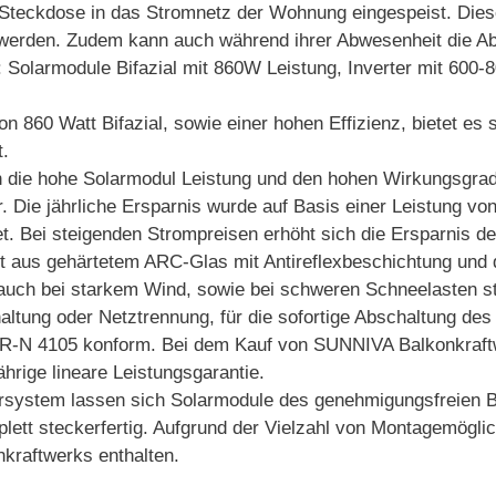
Steckdose in das Stromnetz der Wohnung eingespeist. Diese
 werden. Zudem kann auch während ihrer Abwesenheit die A
: Solarmodule Bifazial mit 860W Leistung, Inverter mit 600-
60 Watt Bifazial, sowie einer hohen Effizienz, bietet es 
t.
ohe Solarmodul Leistung und den hohen Wirkungsgrad de
. Die jährliche Ersparnis wurde auf Basis einer Leistung v
. Bei steigenden Strompreisen erhöht sich die Ersparnis de
s gehärtetem ARC-Glas mit Antireflexbeschichtung und d
 auch bei starkem Wind, sowie bei schweren Schneelasten st
haltung oder Netztrennung, für die sofortige Abschaltung d
AR-N 4105 konform. Bei dem Kauf von SUNNIVA Balkonkraftw
ährige lineare Leistungsgarantie.
em lassen sich Solarmodule des genehmigungsfreien Bal
ett steckerfertig. Aufgrund der Vielzahl von Montagemöglich
nkraftwerks enthalten.