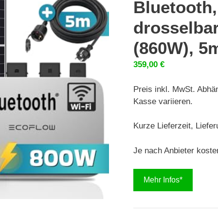
Bluetooth
drosselba
(860W), 5
359,00
€
Preis inkl. MwSt. Abhä
Kasse variieren.
Kurze Lieferzeit, Liefe
Je nach Anbieter koste
Mehr Infos*