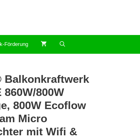
ik-Förderung
Balkonkraftwerk
E 860W/800W
ge, 800W Ecoflow
am Micro
hter mit Wifi &