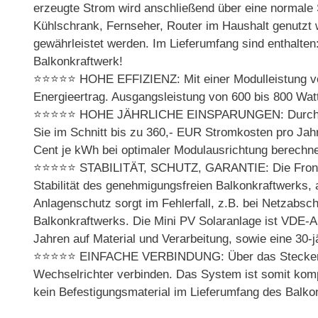
erzeugte Strom wird anschließend über eine normale 
Kühlschrank, Fernseher, Router im Haushalt genutzt
gewährleistet werden. Im Lieferumfang sind enthalten
Balkonkraftwerk!
⭐⭐⭐⭐⭐ HOHE EFFIZIENZ: Mit einer Modulleistung von 8
Energieertrag. Ausgangsleistung von 600 bis 800 Wat
⭐⭐⭐⭐⭐ HOHE JÄHRLICHE EINSPARUNGEN: Durch die h
Sie im Schnitt bis zu 360,- EUR Stromkosten pro Jahr
Cent je kWh bei optimaler Modulausrichtung berechnet
⭐⭐⭐⭐⭐ STABILITÄT, SCHUTZ, GARANTIE: Die Front au
Stabilität des genehmigungsfreien Balkonkraftwerks,
Anlagenschutz sorgt im Fehlerfall, z.B. bei Netzabsc
Balkonkraftwerks. Die Mini PV Solaranlage ist VDE-
Jahren auf Material und Verarbeitung, sowie eine 30-j
⭐⭐⭐⭐⭐ EINFACHE VERBINDUNG: Über das Steckersyst
Wechselrichter verbinden. Das System ist somit kompl
kein Befestigungsmaterial im Lieferumfang des Balko