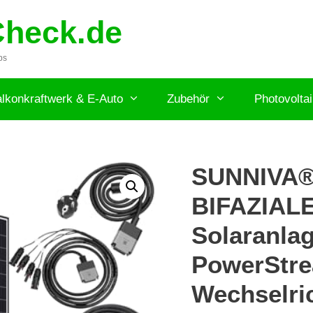
Check.de
ps
lkonkraftwerk & E-Auto
Zubehör
Photovolta
SUNNIVA® 
BIFAZIAL
Solaranla
PowerStre
Wechselric