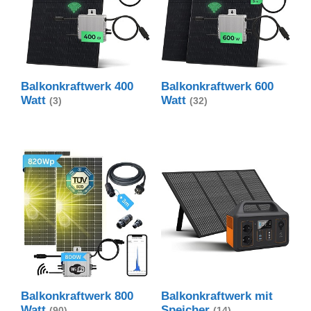
Balkonkraftwerk 400
Balkonkraftwerk 600
Watt
Watt
(3)
(32)
Balkonkraftwerk 800
Balkonkraftwerk mit
Watt
Speicher
(90)
(14)