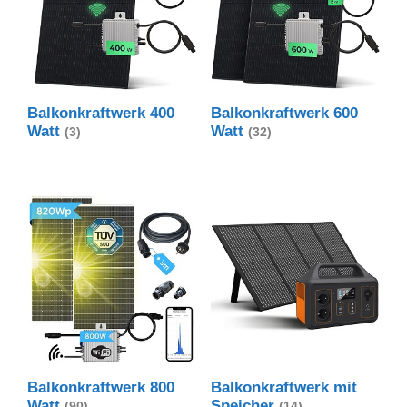
Balkonkraftwerk 400
Balkonkraftwerk 600
Watt
Watt
(3)
(32)
Balkonkraftwerk 800
Balkonkraftwerk mit
Watt
Speicher
(90)
(14)