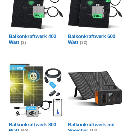
Balkonkraftwerk 400
Balkonkraftwerk 600
Watt
Watt
(3)
(32)
Balkonkraftwerk 800
Balkonkraftwerk mit
Watt
Speicher
(90)
(14)