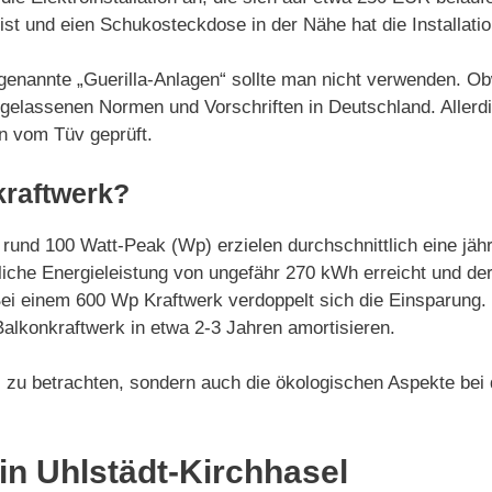
t ist und eien Schukosteckdose in der Nähe hat die Installa
sogenannte „Guerilla-Anlagen“ sollte man nicht verwenden. O
ugelassenen Normen und Vorschriften in Deutschland. Allerdin
en vom Tüv geprüft.
kraftwerk?
 rund 100 Watt-Peak (Wp) erzielen durchschnittlich eine jä
iche Energieleistung von ungefähr 270 kWh erreicht und der
Bei einem 600 Wp Kraftwerk verdoppelt sich die Einsparung.
Balkonkraftwerk in etwa 2-3 Jahren amortisieren.
eil zu betrachten, sondern auch die ökologischen Aspekte bei
in Uhlstädt-Kirchhasel