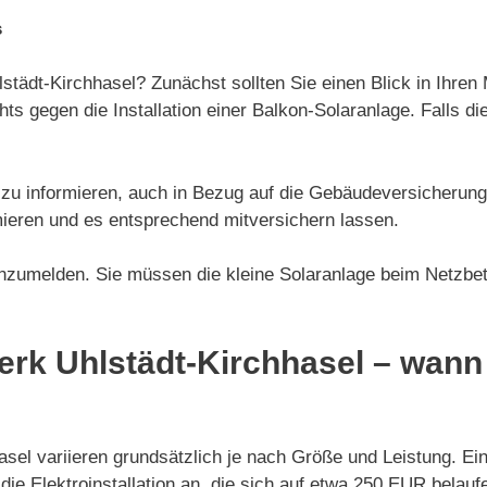
s
städt-Kirchhasel? Zunächst sollten Sie einen Blick in Ihren
ts gegen die Installation einer Balkon-Solaranlage. Falls d
e zu informieren, auch in Bezug auf die Gebäudeversicherung.
ieren und es entsprechend mitversichern lassen.
nzumelden. Sie müssen die kleine Solaranlage beim Netzbetr
erk Uhlstädt-Kirchhasel – wann 
hasel variieren grundsätzlich je nach Größe und Leistung. Ei
ie Elektroinstallation an, die sich auf etwa 250 EUR belauf